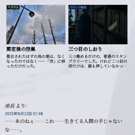
くることなのでしょう。
写真怪談
ウラシリ怪談
剪定後の空巣
三つ目のしおり
撤去されたはずの烏の巣は、なく
三つ集めるだけの、普通のスタン
なったのではなく――「空」に移
プラリーでした。けれど二つ目の
っただけだった。
印だけは、誰も押していなかった
そうです。
座長
より:
2025年8月12日 07:48
……あのねぇ……これ……生きてる人間の手じゃない
な……。