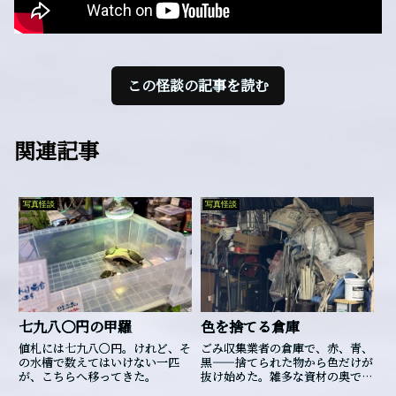
この怪談の記事を読む
関連記事
写真怪談
写真怪談
七九八〇円の甲羅
色を捨てる倉庫
値札には七九八〇円。けれど、そ
ごみ収集業者の倉庫で、赤、青、
の水槽で数えてはいけない一匹
黒――捨てられた物から色だけが
が、こちらへ移ってきた。
抜け始めた。雑多な資材の奥で、
それらの色は一つの形を作ろうと