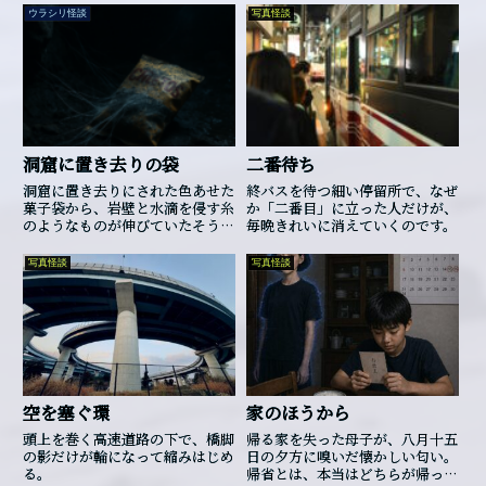
していた。
ウラシリ怪談
写真怪談
洞窟に置き去りの袋
二番待ち
洞窟に置き去りにされた色あせた
終バスを待つ細い停留所で、なぜ
菓子袋から、岩壁と水滴を侵す糸
か「二番目」に立った人だけが、
のようなものが伸びていたそうで
毎晩きれいに消えていくのです。
す…
写真怪談
写真怪談
空を塞ぐ環
家のほうから
頭上を巻く高速道路の下で、橋脚
帰る家を失った母子が、八月十五
の影だけが輪になって縮みはじめ
日の夕方に嗅いだ懐かしい匂い。
る。
帰省とは、本当はどちらが帰って