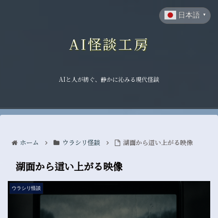
日本語
▼
AI怪談工房
AIと人が紡ぐ、静かに沁みる現代怪談
ホーム
ウラシリ怪談
湖面から這い上がる映像
湖面から這い上がる映像
ウラシリ怪談