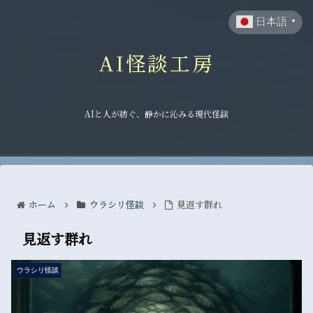
日本語
▼
AI怪談工房
AIと人が紡ぐ、静かに沁みる現代怪談
ホーム
ウラシリ怪談
見返す群れ
見返す群れ
ウラシリ怪談