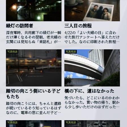
緑灯の訪問者
三人目の旅程
深夜零時、共用廊下の緑灯が一瞬
4/22の「よい夫婦の日」に合わ
だけ薄くなる――その翌朝、老夫婦の
せた旅行アンケートへ答えただけ
玄関には見知らぬ「来訪札」が貼
でした。なのに印刷された旅程表
られていた。
は、二人ぶんでは終わらなかった
のです。
写真怪談
写真怪談
踏切の向こう側にいる子ど
橋の下に、道はなかった
もたち
気づいたら、どこにいるのかわか
らなかった。買い物の帰り、駅か
踏切の向こうには、ちゃんと道路
ら少し歩いただけのはずだったの
が続いている――そう知っているはず
に。橋の上には人が歩いている。
なのに、電車の窓に並んだ子ども
スマホを見ながら、会話しなが
の顔を見てしまうと、その先に
ら、まるで普通の道だ。なのに、
「別の駅」がある気がしてならな
写真怪談
写真怪談
俺のいるこの場所だけが、異常に
くなるのです。