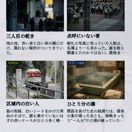
静かで、音がしない。自分の足音
すら、コンクリに吸い込まれる。
上へ戻ろうとしても、階段がな
い。どこにも、出口らしきものが
ない。通路のようなものを歩き回
ったけど、全部行き止まりだっ
た。何よりおかしいのは、空が狭
点呼にいない者
三人目の乾き
い。ビルがせり出しているせいじ
ゃない。空が、収縮しているみた
朝礼の写真に写っていた人数は、
雨の夜、赤い傘と白い傘の横にだ
いに、細く、裂け目みたいにしか
名簿より一人多かった。誰を数え
け、濡れない場所がついてきてい
見えない。壁を叩くと、音が返っ
間違えたのかではない。最後まで
た。
てこない。時間もおかしい。2時
数えても、「余る一人」が誰なの
だったはずの腕時計が、気づけば
か分からなかったのだ。
4時に...
写真怪談
ウラシリ怪談
区域内の白い人
ひとり分の湯
昼の街路、白いシートをかけた荷
閉店を告げた北の銭湯では、最後
台のそばで、誰も乗せていないは
の客が帰ったあとも、毎晩きっち
ずの赤いケースがひとつ多く鳴り
り“一人分”だけ湯が減っていたそ
始める。
うです。