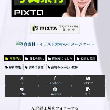
写真怪談
日常の崩れ
機械知のほとり
記録と痕跡
解析不能
街角の異変
説明のつかない痕跡
X
Facebook
はてブ
LINE
Pinterest
コピー
AI怪談工房をフォローする