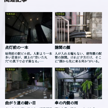
写真怪談
写真怪談
点灯前の一本
隙間の顔
始発前の駅ビル前。人影より一本
人が入れる幅もない、建物裏の配
多い足音が、頭上の“空いた丸
管の隙間。けれど夕方だけ、そこ
穴”の真下で必ず重なる――。
に“顔から先に来る何か”がいる。
写真怪談
写真怪談
曲がり道の縫い目
傘の内側の雨