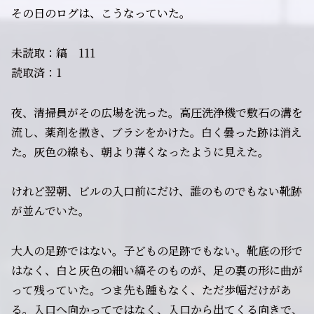
その日のログは、こうなっていた。
未読取：縞 111
読取済：1
夜、清掃員がその広場を洗った。高圧洗浄機で敷石の溝を
流し、薬剤を撒き、ブラシをかけた。白く曇った跡は消え
た。灰色の線も、朝より薄くなったように見えた。
けれど翌朝、ビルの入口前にだけ、誰のものでもない靴跡
が並んでいた。
大人の足跡ではない。子どもの足跡でもない。靴底の形で
はなく、白と灰色の細い縞そのものが、足の裏の形に曲が
って残っていた。つま先も踵もなく、ただ歩幅だけがあ
る。入口へ向かってではなく、入口から出てくる向きで、