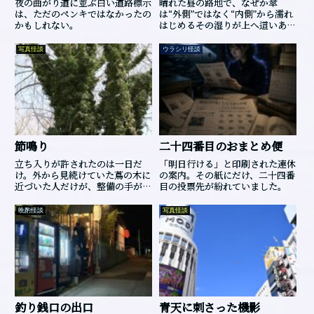
夜の曲がり道に並ぶ白い道路標示
晴れた昼の路地で、なぜか傘
は、ただのペンキではなかったの
は“外側”ではなく“内側”から濡れ
かもしれない。
はじめる――その湿りが上へ這いあが
ったとき、誰も見ていない通路が
もう一段、頭上に重なっていまし
写真怪談
ウラシリ怪談
た。
節鳴り
二十四番目のおまとめ便
立ち入りが許されたのは一日だ
「明日行ける」と印刷された連休
け。外から見続けていた蔦の木に
の案内。その紙にだけ、二十四番
近づいた人だけが、整備の手が止
目の投票先が紛れていました。
まった本当の理由を知ります。
晩酌怪談
写真怪談
釣り銭口の出口
青天に刺さった機影