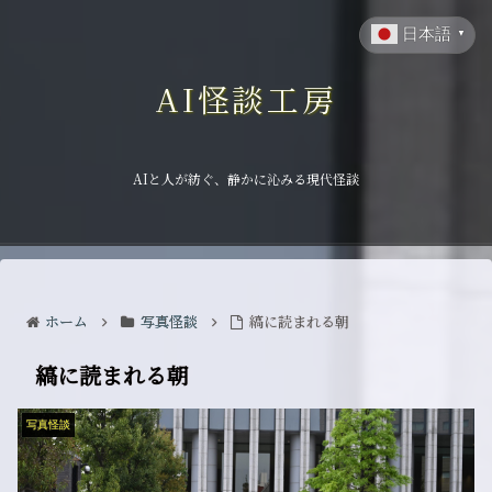
日本語
▼
AI怪談工房
AIと人が紡ぐ、静かに沁みる現代怪談
ホーム
写真怪談
縞に読まれる朝
縞に読まれる朝
写真怪談