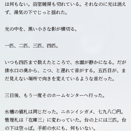
は何もない。浴室暖房も切れている。それなのに光は消え
ず、湯気の下でじっと揺れた。
光の中を、黒い小さな影が横切る。
一匹、二匹、三匹、四匹。
いつも四匹まで数えたところで、水面が静かになる。だが
排水口の奥から、こつ、と遅れて音がする。五匹目が、ま
だ見えない場所で向きを変えているような音だった。
三日後、もう一度そのホームセンターへ行った。
水槽の値札は同じだった。ニホンイシガメ、七九八〇円。
管理札は「在庫三」に変わっていた。台の上には三匹。台
の下は空っぽ。手前の水にも、何もいない。