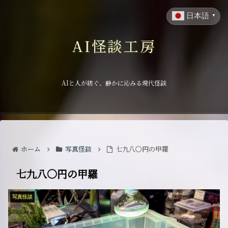
日本語
▼
AI怪談工房
AIと人が紡ぐ、静かに沁みる現代怪談
ホーム
写真怪談
七九八〇円の甲羅
七九八〇円の甲羅
写真怪談