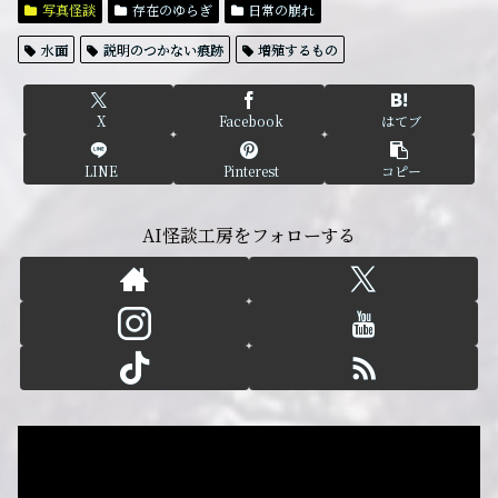
写真怪談
存在のゆらぎ
日常の崩れ
水面
説明のつかない痕跡
増殖するもの
X
Facebook
はてブ
LINE
Pinterest
コピー
AI怪談工房をフォローする