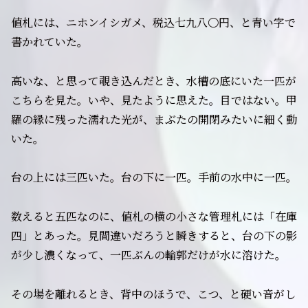
値札には、ニホンイシガメ、税込七九八〇円、と青い字で
書かれていた。
高いな、と思って覗き込んだとき、水槽の底にいた一匹が
こちらを見た。いや、見たように思えた。目ではない。甲
羅の縁に残った濡れた光が、まぶたの開閉みたいに細く動
いた。
台の上には三匹いた。台の下に一匹。手前の水中に一匹。
数えると五匹なのに、値札の横の小さな管理札には「在庫
四」とあった。見間違いだろうと瞬きすると、台の下の影
が少し濃くなって、一匹ぶんの輪郭だけが水に溶けた。
その場を離れるとき、背中のほうで、こつ、と硬い音がし