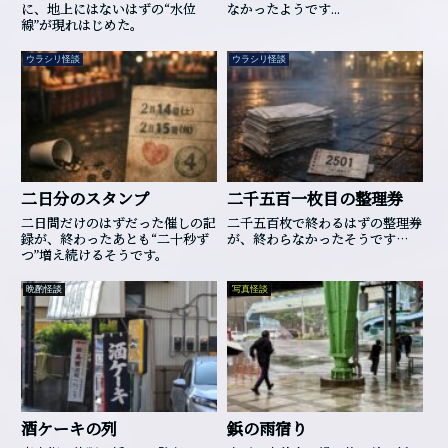
に、地上にはないはずの“水位
なかったようです...
線”が現れはじめた。
ウラシリ怪談
ウラシリ怪談
二日分のスタンプ
二千五百一枚目の整理券
二日間だけのはずだった催しの記
二千五百枚で終わるはずの整理券
録が、終わったあとも“二十秒ず
が、終わらなかったそうです…
つ”増え続けるそうです。
晩酌怪談
写真怪談
酒ケーキの列
鋲の雨宿り