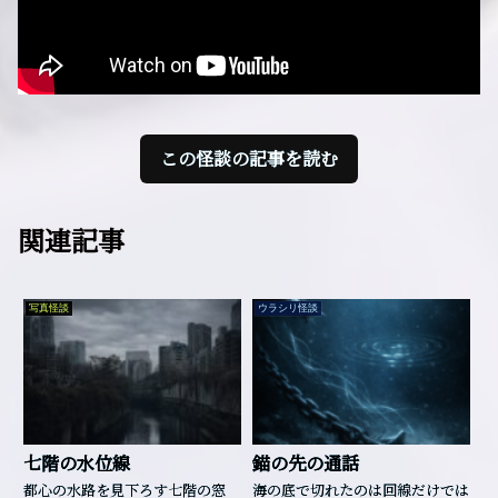
この怪談の記事を読む
関連記事
写真怪談
ウラシリ怪談
七階の水位線
錨の先の通話
都心の水路を見下ろす七階の窓
海の底で切れたのは回線だけでは