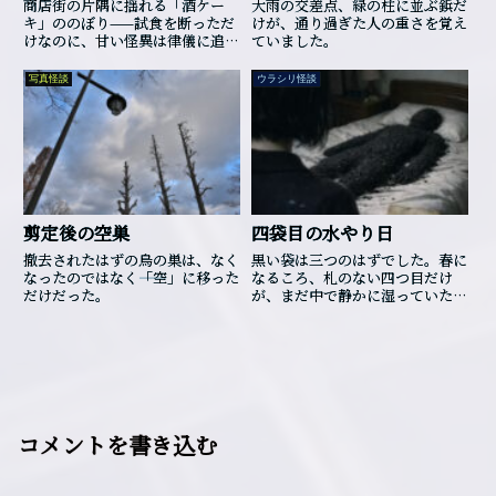
商店街の片隅に揺れる「酒ケー
大雨の交差点、緑の柱に並ぶ鋲だ
キ」ののぼり——試食を断っただ
けが、通り過ぎた人の重さを覚え
けなのに、甘い怪異は律儀に追い
ていました。
かけてくる。
写真怪談
ウラシリ怪談
剪定後の空巣
四袋目の水やり日
撤去されたはずの烏の巣は、なく
黒い袋は三つのはずでした。春に
なったのではなく――「空」に移った
なるころ、札のない四つ目だけ
だけだった。
が、まだ中で静かに湿っていたそ
うです。
コメントを書き込む