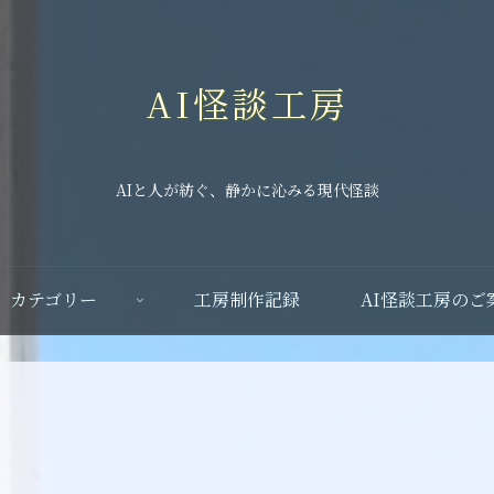
AI怪談工房
AIと人が紡ぐ、静かに沁みる現代怪談
カテゴリー
工房制作記録
AI怪談工房のご