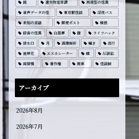
鏡
遺失物室奇譚
再現型の怪異
音声データの怪
東京駅怪談
深夜バス
未知の言語
郵便ポスト
模倣
録音の怪異
白昼夢
鍵
ライフハック
排水口
月
画像解析
囁き
流行
彼岸花
エスカレーター
蝶
AI訴訟
両替機
著作権
廃車
怪談師
アーカイブ
2026年8月
2026年7月