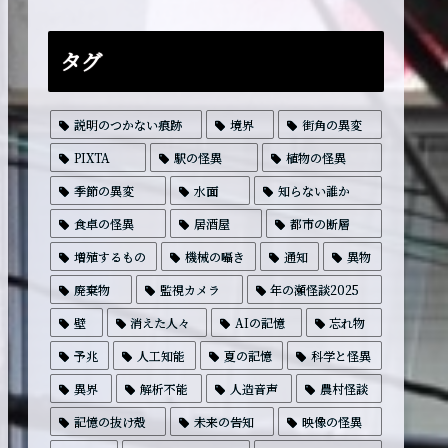
タグ
説明のつかない痕跡
境界
街角の異変
PIXTA
駅の怪異
植物の怪異
季節の異変
水面
知らない誰か
食卓の怪異
居酒屋
都市の断層
増殖するもの
機械の囁き
通知
異物
廃棄物
監視カメラ
年の瀬怪談2025
壁
消えた人々
AIの記憶
忘れ物
予兆
人工知能
夏の記憶
科学と怪異
異界
解析不能
人造音声
農村怪談
記憶の抜け殻
未来の告知
映像の怪異