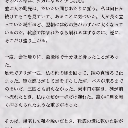
そのバス停は、夕方になると少し混む。
並ぶ人の靴先は、だいたい同じあたりに揃う。私は何日か
続けてそこを見ていて、あることに気づいた。人が長く立
っていた場所ほど、翌朝には砂の筋がわずかに太くなって
いるのだ。靴底で踏まれたなら崩れるはずなのに、逆に、
そこだけ盛り上がる。
一度、会社帰りに、最後尾で十分ほど待ったことがあっ
た。
足元でアリが一匹、私の靴の縁を回って、踵の真後ろで止
まった。嫌な感じがして足をずらしたが、バスが来るまで
のあいだ、三匹とも消えなかった。乗車口が開き、列が前
へ流れたとき、私はなぜか一歩だけ遅れた。誰かに肩を軽
く押さえられたような重さがあった。
その夜、帰宅して靴を脱いだとき、靴底の溝に乾いた砂が