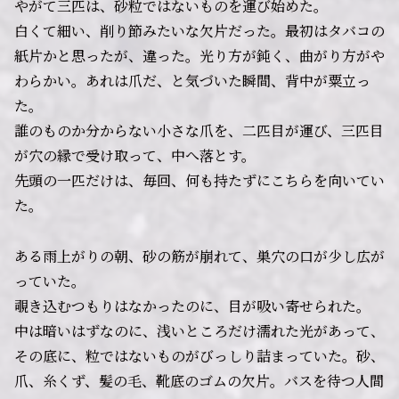
やがて三匹は、砂粒ではないものを運び始めた。
白くて細い、削り節みたいな欠片だった。最初はタバコの
紙片かと思ったが、違った。光り方が鈍く、曲がり方がや
わらかい。あれは爪だ、と気づいた瞬間、背中が粟立っ
た。
誰のものか分からない小さな爪を、二匹目が運び、三匹目
が穴の縁で受け取って、中へ落とす。
先頭の一匹だけは、毎回、何も持たずにこちらを向いてい
た。
ある雨上がりの朝、砂の筋が崩れて、巣穴の口が少し広が
っていた。
覗き込むつもりはなかったのに、目が吸い寄せられた。
中は暗いはずなのに、浅いところだけ濡れた光があって、
その底に、粒ではないものがびっしり詰まっていた。砂、
爪、糸くず、髪の毛、靴底のゴムの欠片。バスを待つ人間