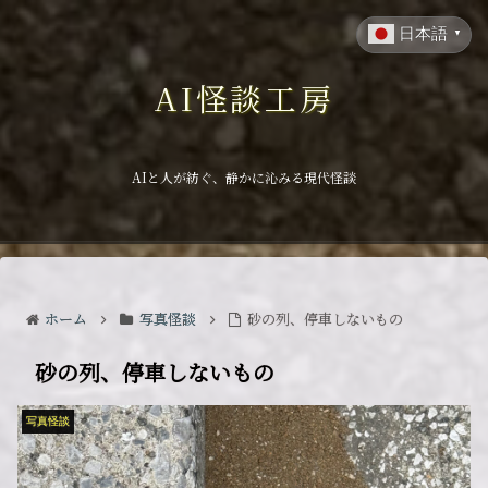
日本語
▼
AI怪談工房
AIと人が紡ぐ、静かに沁みる現代怪談
ホーム
写真怪談
砂の列、停車しないもの
砂の列、停車しないもの
写真怪談