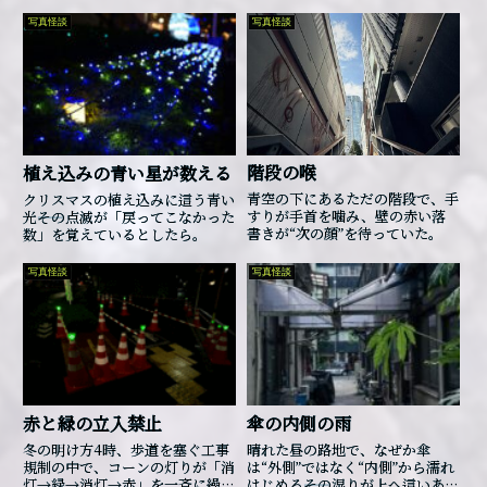
写真怪談
写真怪談
階段の喉
植え込みの青い星が数える
青空の下にあるただの階段で、手
クリスマスの植え込みに這う青い
すりが手首を噛み、壁の赤い落
光――その点滅が「戻ってこなかった
書きが“次の顔”を待っていた。
数」を覚えているとしたら。
写真怪談
写真怪談
赤と緑の立入禁止
傘の内側の雨
冬の明け方4時、歩道を塞ぐ工事
晴れた昼の路地で、なぜか傘
規制の中で、コーンの灯りが「消
は“外側”ではなく“内側”から濡れ
灯→緑→消灯→赤」を一斉に繰り
はじめる――その湿りが上へ這いあが