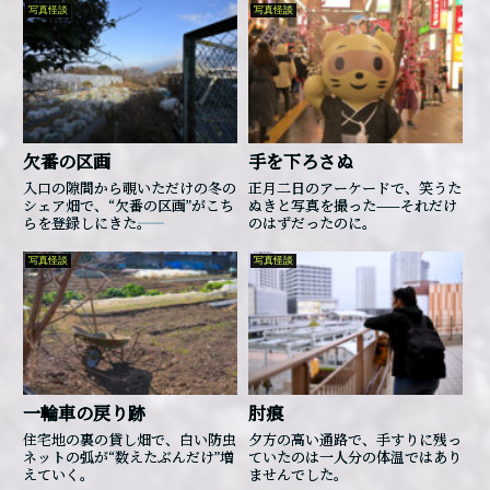
写真怪談
写真怪談
欠番の区画
手を下ろさぬ
入口の隙間から覗いただけの冬の
正月二日のアーケードで、笑うた
シェア畑で、“欠番の区画”がこち
ぬきと写真を撮った——それだけ
らを登録しにきた――。
のはずだったのに。
写真怪談
写真怪談
一輪車の戻り跡
肘痕
住宅地の裏の貸し畑で、白い防虫
夕方の高い通路で、手すりに残っ
ネットの弧が“数えたぶんだけ”増
ていたのは一人分の体温ではあり
えていく。
ませんでした。