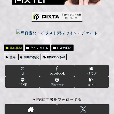
写真怪談
存在のゆらぎ
日常の崩れ
境界
街角の異変
増殖するもの
X
Facebook
はてブ
LINE
Pinterest
コピー
AI怪談工房をフォローする