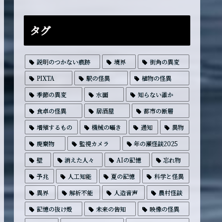
タグ
説明のつかない痕跡
境界
街角の異変
PIXTA
駅の怪異
植物の怪異
季節の異変
水面
知らない誰か
食卓の怪異
居酒屋
都市の断層
増殖するもの
機械の囁き
通知
異物
廃棄物
監視カメラ
年の瀬怪談2025
壁
消えた人々
AIの記憶
忘れ物
予兆
人工知能
夏の記憶
科学と怪異
異界
解析不能
人造音声
農村怪談
記憶の抜け殻
未来の告知
映像の怪異