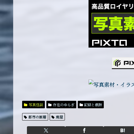
写真怪談
存在のゆらぎ
記録と痕跡
都市の断層
廃屋