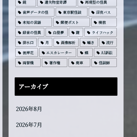
鏡
遺失物室奇譚
再現型の怪異
音声データの怪
東京駅怪談
深夜バス
未知の言語
郵便ポスト
模倣
録音の怪異
白昼夢
鍵
ライフハック
排水口
月
画像解析
囁き
流行
彼岸花
エスカレーター
蝶
AI訴訟
両替機
著作権
廃車
怪談師
アーカイブ
2026年8月
2026年7月