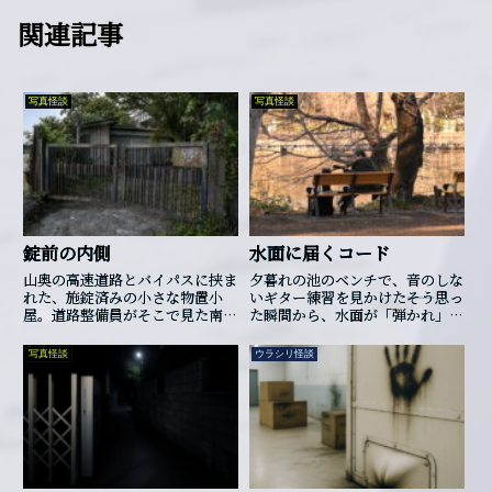
関連記事
写真怪談
写真怪談
錠前の内側
水面に届くコード
山奥の高速道路とバイパスに挟ま
夕暮れの池のベンチで、音のしな
れた、施錠済みの小さな物置小
いギター練習を見かけた――そう思っ
屋。道路整備員がそこで見た南京
た瞬間から、水面が「弾かれ」始
錠は、開ける側だけを“内側”へ向
めた。
けていた。
写真怪談
ウラシリ怪談