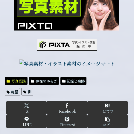
写真怪談
存在のゆらぎ
記録と痕跡
廃屋
影
X
Facebook
はてブ
LINE
Pinterest
コピー