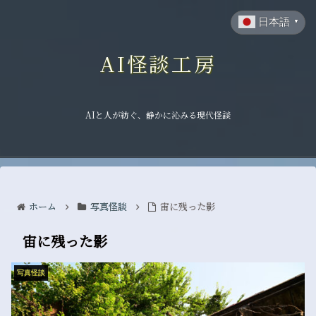
日本語
▼
AI怪談工房
AIと人が紡ぐ、静かに沁みる現代怪談
ホーム
写真怪談
宙に残った影
宙に残った影
写真怪談