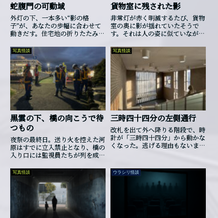
蛇腹門の可動域
貨物室に残された影
外灯の下、一本多い“影の格
非常灯が赤く明滅するたび、貨物
子”が、あなたの歩幅に合わせて
室の奥に影が揺れていたそうで
動きだす。住宅地の折りたたみ門
す。それは人の姿に似ていなが
に棲むものと目が合った夜の話。
ら、輪郭は長く歪み、煙の中で
形を持とうとするたびに空気が軋
写真怪談
写真怪談
む音がしたといいます……。異変
の始まりは警告灯でした。貨物室
の扉が震え、低く濁ったアラー
ムが機内全体に波紋のように響
く。乗客は声を荒げ、出口に押し
寄せるが、灯りは次々と落ち、赤
い非常灯だけが残る。煙の中で二
人が外に出ようとした瞬間、何か
黒雲の下、橋の向こうで待
三時四十四分の左側通行
に腕を引き戻されるようにして倒
つもの
れ込んだそうです。外側の扉は閉
改札を出て外へ降りる階段で、時
ざされ、内側から誰かが押さえ
計が「三時四十四分」から動かな
夜祭の最終日。送り火を控えた河
ているかのようにびくとも動かな
くなった。逃げる理由もないま
原はすでに立入禁止となり、橋の
かったといいます。やがて機体は
ま、ただ“普通に降りよう”として
入り口には監視員たちが列を成し
緊急着陸し、ドアは開放された。
しまった――。
て立っていた。「ここから先は入
人々は煙の中を逃げ出したが、機
れません」通りかかる人々にそう
内の壁や天井...
写真怪談
ウラシリ怪談
告げる声が夜気に溶けていく。だ
が、河原には誰一人いないはずだ
った。ふと、一人の監視員が違和
感を覚える。仲間の足元に並ぶ影
の列――そこには人数分より一つ多い
影が混じっていたのだ。灯りの位