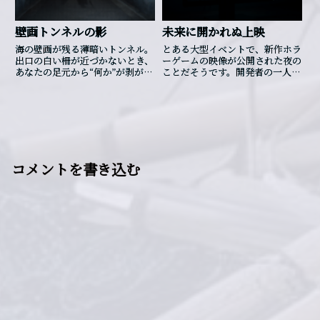
置からすれば、そんなはずはな
い。「……誰だ？」振り返って
壁画トンネルの影
未来に開かれぬ上映
も、人影はなかった。だが視線を
戻すと、影はすでに形を変え、
海の壁画が残る薄暗いトンネル。
とある大型イベントで、新作ホラ
立入禁止の先へと這い進んでい
出口の白い柵が近づかないとき、
ーゲームの映像が公開された夜の
く。まるで黒い獣が河原に導かれ
あなたの足元から“何か”が剥がれ
ことだそうです。開発者の一人が
るように。送り火の火がともる前
ていく。
自宅でテスト用の開発画面を開い
の静寂に、低い唸り声が重なっ
た時、タイトルの下に見慣れぬ文
た。水面は人影もないのにざわ
字列が浮かんでいたといいます。
り、と揺...
最初は発表用の素材が紛れ込んだ
のかと思われました。実際、その
日には他作品の最新映像や、異色
のコラボの告知、さらにはアニメ
化の発表までが立て続けにあった
コメントを書き込む
からです。けれど文字列はコード
の中に存在せず、削除もできない
まま、再起動のたびに姿を変え続
けました。やがて、それは日付を
示すようになりました。次回イベ
ントの告知のように並んだ数字――し
かし調べると、その日時には会場
はすでになく、更地の予定だった
のです。最後に開発画面を起...