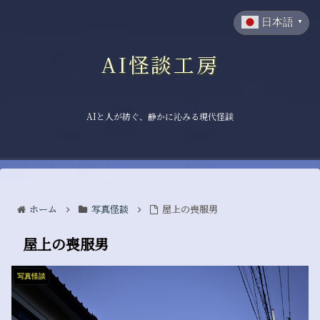
日本語
▼
AI怪談工房
AIと人が紡ぐ、静かに沁みる現代怪談
ホーム
写真怪談
屋上の喪服男
屋上の喪服男
写真怪談