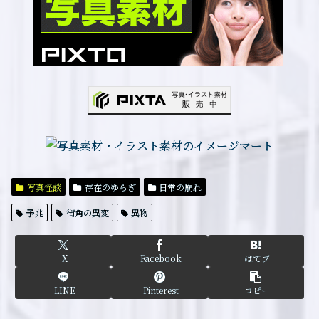
写真怪談
存在のゆらぎ
日常の崩れ
予兆
街角の異変
異物
X
Facebook
はてブ
LINE
Pinterest
コピー