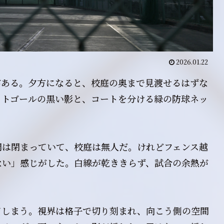
2026.01.22
がある。夕方になると、校庭の奥まで見渡せるはずな
ットゴールの黒い影と、コートを分ける緑の防球ネッ
門は閉まっていて、校庭は無人だ。けれどフェンス越
ない」感じがした。白線が乾ききらず、試合の余熱が
てしまう。視界は格子で切り刻まれ、向こう側の空間