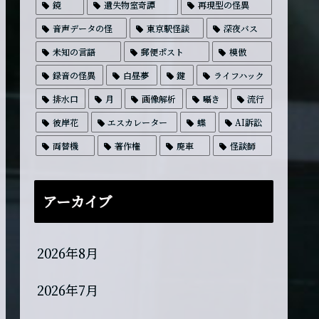
鏡
遺失物室奇譚
再現型の怪異
音声データの怪
東京駅怪談
深夜バス
未知の言語
郵便ポスト
模倣
録音の怪異
白昼夢
鍵
ライフハック
排水口
月
画像解析
囁き
流行
彼岸花
エスカレーター
蝶
AI訴訟
両替機
著作権
廃車
怪談師
アーカイブ
2026年8月
2026年7月