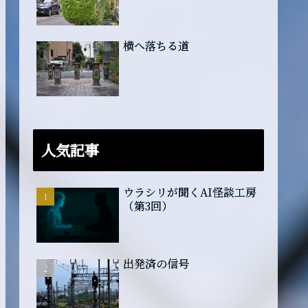
横へ落ちる道
人気記事
ウラシリが聞くAI怪談工房
（第3回）
出発済の信号