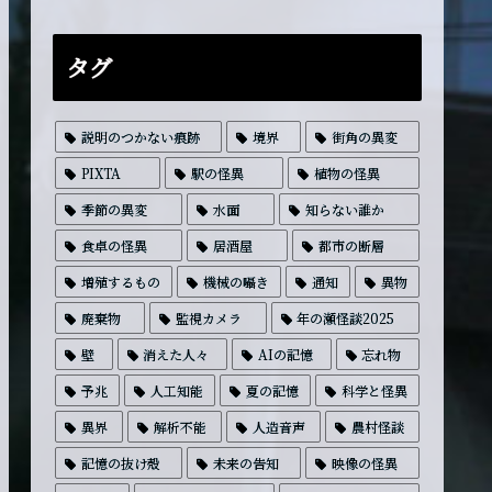
タグ
説明のつかない痕跡
境界
街角の異変
PIXTA
駅の怪異
植物の怪異
季節の異変
水面
知らない誰か
食卓の怪異
居酒屋
都市の断層
増殖するもの
機械の囁き
通知
異物
廃棄物
監視カメラ
年の瀬怪談2025
壁
消えた人々
AIの記憶
忘れ物
予兆
人工知能
夏の記憶
科学と怪異
異界
解析不能
人造音声
農村怪談
記憶の抜け殻
未来の告知
映像の怪異