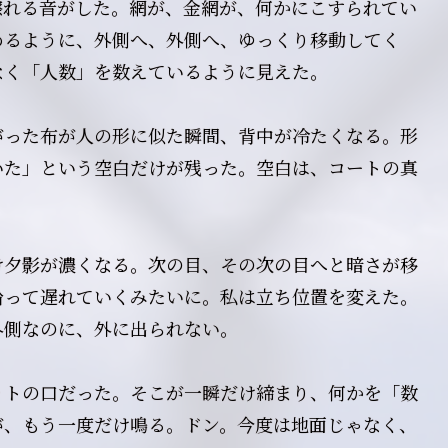
擦れる音がした。網が、金網が、何かにこすられてい
めるように、外側へ、外側へ、ゆっくり移動してく
なく「人数」を数えているように見えた。
がった布が人の形に似た瞬間、背中が冷たくなる。形
いた」という空白だけが残った。空白は、コートの真
。
け夕影が濃くなる。次の目、その次の目へと暗さが移
沿って遅れていくみたいに。私は立ち位置を変えた。
外側なのに、外に出られない。
ットの口だった。そこが一瞬だけ締まり、何かを「数
が、もう一度だけ鳴る。ドン。今度は地面じゃなく、