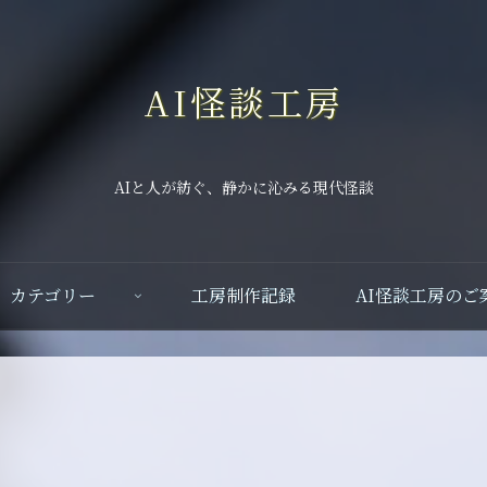
AI怪談工房
AIと人が紡ぐ、静かに沁みる現代怪談
カテゴリー
工房制作記録
AI怪談工房のご