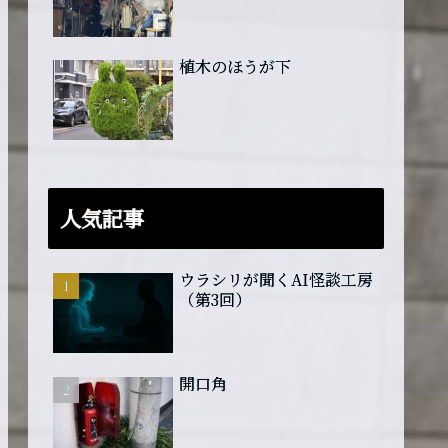
植木のほうが下
人気記事
ウラシリが聞くAI怪談工房
（第3回）
開口角