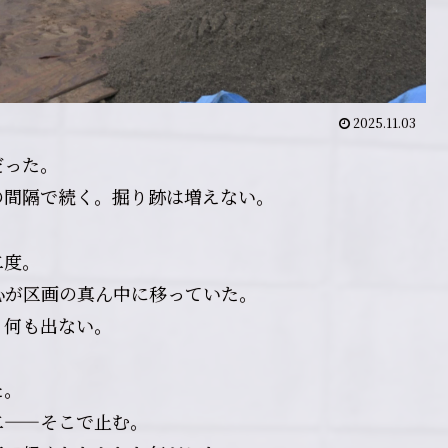
2025.11.03
だった。
の間隔で続く。掘り跡は増えない。
二度。
心が区画の真ん中に移っていた。
、何も出ない。
た。
二——そこで止む。