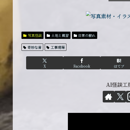
写真怪談
土地と風習
日常の崩れ
奇妙な音
工事現場
X
Facebook
はてブ
AI怪談