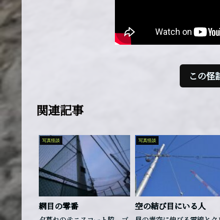
この怪
関連記事
写真怪談
写真怪談
網目の零番
空の結び目にいる人
夕暮れのテニスコート脇、ゴ
昼の青空に伸びる電線とク