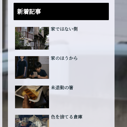
新着記事
家ではない側
家のほうから
未退勤の箸
色を捨てる倉庫