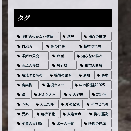
タグ
説明のつかない痕跡
境界
街角の異変
PIXTA
駅の怪異
植物の怪異
季節の異変
水面
知らない誰か
食卓の怪異
居酒屋
都市の断層
増殖するもの
機械の囁き
通知
異物
廃棄物
監視カメラ
年の瀬怪談2025
壁
消えた人々
AIの記憶
忘れ物
予兆
人工知能
夏の記憶
科学と怪異
異界
解析不能
人造音声
農村怪談
記憶の抜け殻
未来の告知
映像の怪異