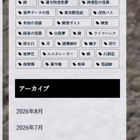
鏡
遺失物室奇譚
再現型の怪異
音声データの怪
東京駅怪談
深夜バス
未知の言語
郵便ポスト
模倣
録音の怪異
白昼夢
鍵
ライフハック
排水口
月
画像解析
囁き
流行
彼岸花
エスカレーター
蝶
AI訴訟
両替機
著作権
廃車
怪談師
アーカイブ
2026年8月
2026年7月