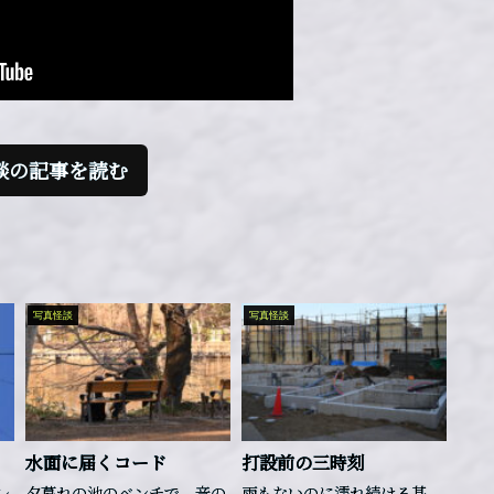
談の記事を読む
写真怪談
写真怪談
水面に届くコード
打設前の三時刻
レ
夕暮れの池のベンチで、音の
雨もないのに濡れ続ける基