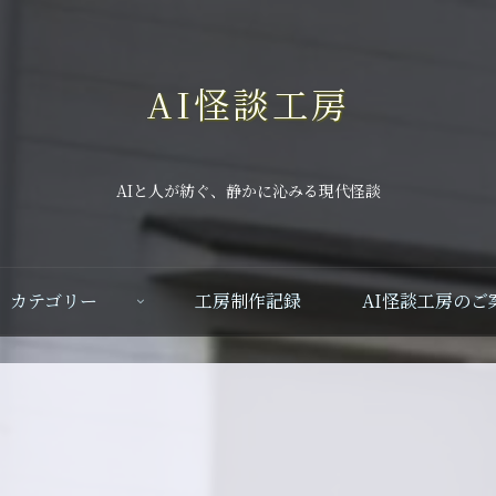
AI怪談工房
AIと人が紡ぐ、静かに沁みる現代怪談
カテゴリー
工房制作記録
AI怪談工房のご