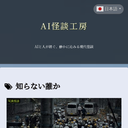
日本語
▼
AI怪談工房
AIと人が紡ぐ、静かに沁みる現代怪談
知らない誰か
写真怪談