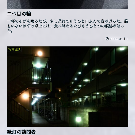
二つ目の輪
一杯のそばを啜るたび、少し遅れてもうひと口ぶんの音が返った。誰
もいないはずの卓上には、食べ終わるたびもうひとつの痕跡が残っ
た。
2026.03.10
写真怪談
緑灯の訪問者