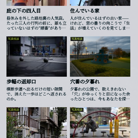
庇の下の四人目
住んでいる家
昼休みを外した路地裏の人気店。
人が住んでいるはずの古い家——
たった三人の行列の前に、誰も立
けれど、窓の曇りの向こうで「生
っていないはずの“順番”がありま
活」が増えていくのを見てしまっ
した。
たら、あなたは確かめずにいられ
ますか。
写真怪談
写真怪談
歩幅の返却口
穴番の夕暮れ
横断歩道へ出るだけの短い隙間
夕暮れの公園で、数えきれない
で、消えた一歩はどこへ返される
「穴」がゆっくりと目になった――余
のか。
ったひとつは、今もあなたを探し
ている。
写真怪談
写真怪談