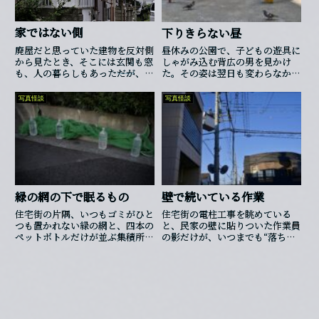
家ではない側
下りきらない昼
廃屋だと思っていた建物を反対側
昼休みの公園で、子どもの遊具に
から見たとき、そこには玄関も窓
しゃがみ込む背広の男を見かけ
も、人の暮らしもあった――だが、そ
た。その姿は翌日も変わらなかっ
の家には「人が物に見える側」が
たが、先に沈み始めたのは、本人
存在していた。
ではなく影のほうだった。
写真怪談
写真怪談
緑の網の下で眠るもの
壁で続いている作業
住宅街の片隅、いつもゴミがひと
住宅街の電柱工事を眺めている
つも置かれない緑の網と、四本の
と、民家の壁に貼りついた作業員
ペットボトルだけが並ぶ集積所が
の影だけが、いつまでも“落ちき
あった──その数が「五本」にな
れない”でいることに気づきまし
った日から、私は遠回りをするよ
た──。
うになった。