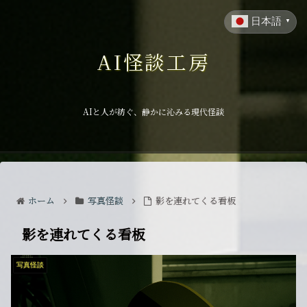
日本語
▼
AI怪談工房
AIと人が紡ぐ、静かに沁みる現代怪談
ホーム
写真怪談
影を連れてくる看板
影を連れてくる看板
写真怪談