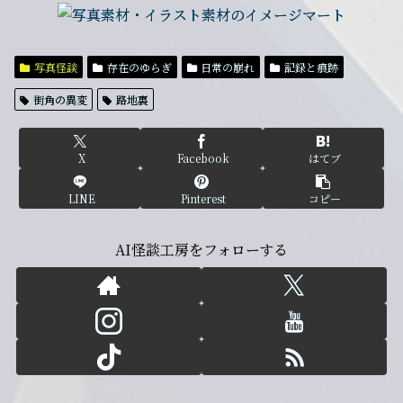
写真怪談
存在のゆらぎ
日常の崩れ
記録と痕跡
街角の異変
路地裏
X
Facebook
はてブ
LINE
Pinterest
コピー
AI怪談工房をフォローする