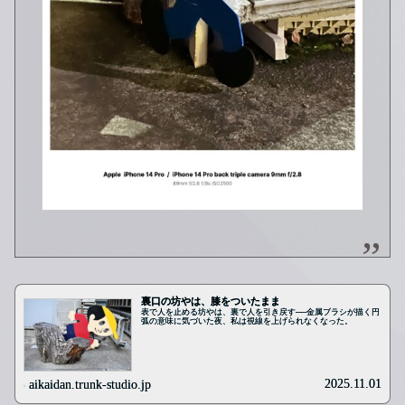
裏口の坊やは、膝をついたまま
表で人を止める坊やは、裏で人を引き戻す──金属ブラシが描く円
弧の意味に気づいた夜、私は視線を上げられなくなった。
2025.11.01
aikaidan.trunk-studio.jp