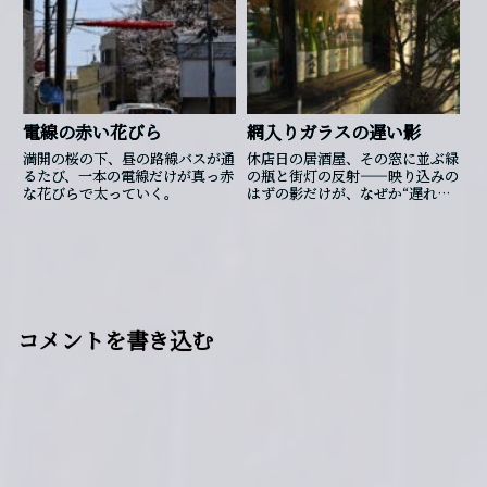
電線の赤い花びら
網入りガラスの遅い影
満開の桜の下、昼の路線バスが通
休店日の居酒屋、その窓に並ぶ緑
るたび、一本の電線だけが真っ赤
の瓶と街灯の反射――映り込みの
な花びらで太っていく。
はずの影だけが、なぜか“遅れ
て”残った。
コメントを書き込む