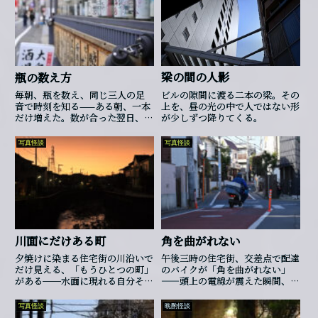
曇っていて、中の様子を見ようと
すると、いつも自分の顔と室内の
暗がりが重なった。町内では、月
に一度だけそこで回覧板の仕分け
をしていた。使うのは自治会長
と、班長が二人。三人入ればいっ
梁の間の人影
瓶の数え方
ぱいになるので、次の人は外で待
つ。そういう決まりでもないの
ビルの隙間に渡る二本の梁。その
毎朝、瓶を数え、同じ三人の足
に、誰も四人目として入ろうとは
上を、昼の光の中で人ではない形
音で時刻を知る——ある朝、一本
しなかった。ある年の梅雨前、若
が少しずつ降りてくる。
だけ増えた。数が合った翌日、路
い班長がそれを笑った。「狭いだ
地は静かなままだ。
けでしょ」そう言って、彼は先に
写真怪談
写真怪談
入っていた三人のあとから戸を開
けた。...
川面にだけある町
角を曲がれない
夕焼けに染まる住宅街の川沿いで
午後三時の住宅街、交差点で配達
だけ見える、「もうひとつの町」
のバイクが「角を曲がれない」
がある──水面に現れる自分そっ
――頭上の電線が震えた瞬間、街
くりの影と目が合ったとき、こち
の影が一本ずつ抜かれていく。
ら側に残れる保証はどこにもな
写真怪談
晩酌怪談
い。