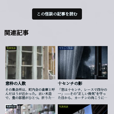
この怪談の記事を読む
関連記事
写真怪談
ウラシリ怪談
窓枠の人数
十センチの影
その集会所は、町内会の倉庫と呼
「窓は十センチ、レースで四分の
んだほうが近かった。古い木造
一」——その“正しい換気”を守っ
で、畳の部屋がひとつ。折りたた
た日から、カーテンの向こうに欠
み椅子を三脚出せば、もう通路が
けた人影が立つようになったそう
なくなる。外から見ると、出窓だ
です。
晩酌怪談
写真怪談
けが妙に立派だった。淡い青に塗
られた木枠は剥げ、ガラスは少し