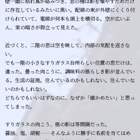
壁一面に枯れ蔦が絡みつき、窓の柵は影を増やすためだけ
に存在しているみたいに黒い。配線の束が外壁にくくり付
けられていて、電線が何本も頭上を横切る。空が広いぶ
ん、家の暗さが際立って見えた。
近づくと、二階の窓は空を映して、内部の気配を返さな
い。
でも一階の小さなすりガラス――台所らしい位置の窓だけは、
違った。曇った向こうに、調味料の瓶らしき影が並んでい
る。生活の証拠。住んでいるのかもしれない。住んでいな
いのかもしれない。
どちらでもいいはずなのに、なぜか「確かめたい」と思っ
てしまった。
すりガラスの向こう、瓶の影は等間隔だった。
醤油、塩、胡椒……そんなふうに勝手に名前を当てはめ