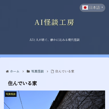
日本語
▼
AI怪談工房
AIと人が紡ぐ、静かに沁みる現代怪談
ホーム
写真怪談
住んでいる家
住んでいる家
写真怪談