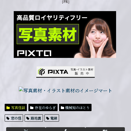
［PR］
写真怪談
存在のゆらぎ
機械知のほとり
窓の怪
路地裏
電線