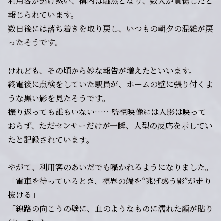
利用客が逃げ惑い、構内は騒然となり、数人が負傷したと
報じられています。
数日後には落ち着きを取り戻し、いつもの朝夕の混雑が戻
ったそうです。
けれども、その頃から妙な報告が増えたといいます。
終電後に点検をしていた駅員が、ホームの壁に張り付くよ
うな黒い影を見たそうです。
振り返っても誰もいない……監視映像には人影は映って
おらず、ただセンサーだけが一瞬、人型の反応を示してい
たと記録されています。
やがて、利用客のあいだでも囁かれるようになりました。
「電車を待っているとき、視界の端を“逃げ惑う影”が走り
抜ける」
「線路の向こうの壁に、血のようなものに濡れた顔が貼り