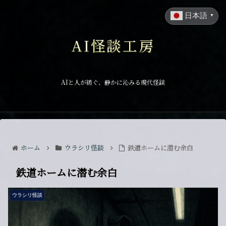
日本語
▼
AI怪談工房
AIと人が紡ぐ、静かに沁みる現代怪談
ホーム
ウラシリ怪談
鉄道ホームに潜む余白
鉄道ホームに潜む余白
ウラシリ怪談