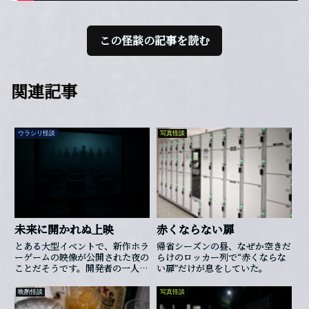
この怪談の記事を読む
関連記事
ウラシリ怪談
写真怪談
未来に開かれぬ上映
赤くならない扉
とある大型イベントで、新作ホラ
帰省シーズンの昼、なぜか空きだ
ーゲームの映像が公開された夜の
らけのロッカー列で“赤くならな
ことだそうです。開発者の一人が
い扉”だけが息をしていた。
自宅でテスト用の開発画面を開い
た時、タイトルの下に見慣れぬ文
晩酌怪談
写真怪談
字列が浮かんでいたといいます。