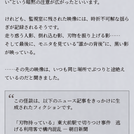
い”という暗黙の注意が広がったといいます。
けれども、監視室に残された映像には、時折不可解な揺ら
ぎが記録されるそうです。
走り惑う人影、倒れ込む影、刃物を振り上げる影……
そして最後に、モニタを見ている“誰かの背後”に、黒い影
が映っている。
……その先の映像は、いつも同じ場所でぷつりと途絶え
ているのだと聞きました。
この怪談は、以下のニュース記事をきっかけに生
成されたフィクションです。
「刃物持っている」東大前駅で切りつけ事件 逃
げる利用客で構内混乱 — 朝日新聞