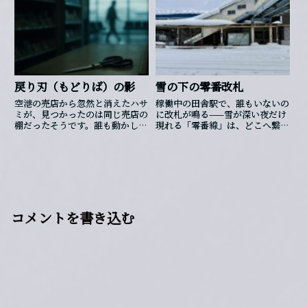
戻り刃（もどりば）の影
雪の下の零番改札
空港の売店から忽然と消えたハサ
稼働中の田舎駅で、誰もいないの
ミが、見つかったのは同じ売店の
に改札が鳴る——雪が深い夜だけ
棚だったそうです。誰も動かした
現れる「零番線」は、どこへ繋が
はずはないのに、ほんの数時間、
っているのか。
確かに存在が消えていたといいま
す。その間、空港全体がどこか重
く沈み、空気の流れまで止まっ
てしまったように感じられたそう
です。蛍光灯がふと滲み、放送の
声が不明瞭に揺れた時、人々は
「機械の不具合」と思っただけで
コメントを書き込む
した。しかし倉庫の隅に置かれて
いたハサミは、磨かれてもいない
のに異様に澄んだ光を放ち、その
刃先には人の姿が映り込んでいた
といいます。そこに立っていたは
ずのない誰か――、雨粒に濡れたコー
トの影や、濡れた傘の柄のような
形が一瞬きらめいては消えたそう