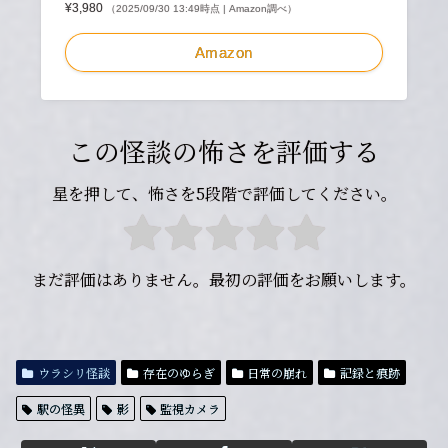
¥3,980
（2025/09/30 13:49時点 | Amazon調べ）
Amazon
この怪談の怖さを評価する
星を押して、怖さを5段階で評価してください。
まだ評価はありません。最初の評価をお願いします。
ウラシリ怪談
存在のゆらぎ
日常の崩れ
記録と痕跡
駅の怪異
影
監視カメラ