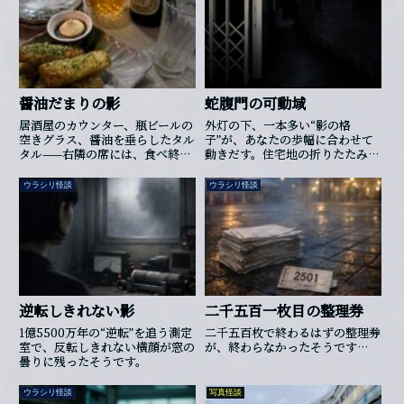
最初は発表用の素材が紛れ込んだ
のかと思われました。実際、その
日には他作品の最新映像や、異色
のコラボの告知、さらにはアニメ
化の発表までが立て続けにあった
からです。けれど文字列はコード
の中に存在せず、削除もできない
醤油だまりの影
蛇腹門の可動域
まま、再起動のたびに姿を変え続
けました。やがて、それは日付を
居酒屋のカウンター、瓶ビールの
外灯の下、一本多い“影の格
示すようになりました。次回イベ
空きグラス、醤油を垂らしたタル
子”が、あなたの歩幅に合わせて
ントの告知のように並んだ数字――し
タル——右隣の席には、食べ終わ
動きだす。住宅地の折りたたみ門
かし調べると、その日時には会場
るまで帰らない薄い人影が座って
に棲むものと目が合った夜の話。
はすでになく、更地の予定だった
いた。
ウラシリ怪談
ウラシリ怪談
のです。最後に開発画面を起...
逆転しきれない影
二千五百一枚目の整理券
1億5500万年の“逆転”を追う測定
二千五百枚で終わるはずの整理券
室で、反転しきれない横顔が窓の
が、終わらなかったそうです…
曇りに残ったそうです。
ウラシリ怪談
写真怪談