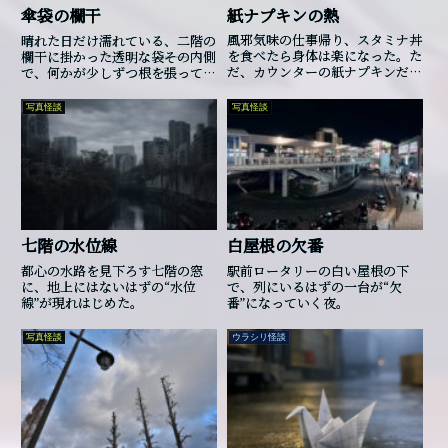
紙ナプキンの熱
傘袋の欄干
風邪気味の仕事帰り、スタミナ丼
晴れた日だけ濡れている、二階の
を食べたら身体は楽になった。た
欄干に掛かった透明な袋――その内側
だ、カウンターの紙ナプキンだけ
で、何かが少しずつ根を張ってい
が、代わりに熱を持ちはじめた。
ました。
写真怪談
写真怪談
七階の水位線
白屋根の欠番
都心の水路を見下ろす七階の窓
駅前ロータリーの白い屋根の下
に、地上にはないはずの“水位
で、列にいるはずの一台が“欠
線”が現れはじめた。
番”になっていく夜。
写真怪談
ウラシリ怪談