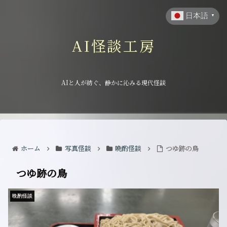
日本語
▼
AI怪談工房
AIと人が紡ぐ、静かに沁みる現代怪談
ホーム
写真怪談
晩酌怪談
つゆ跡の鳥
つゆ跡の鳥
晩酌怪談