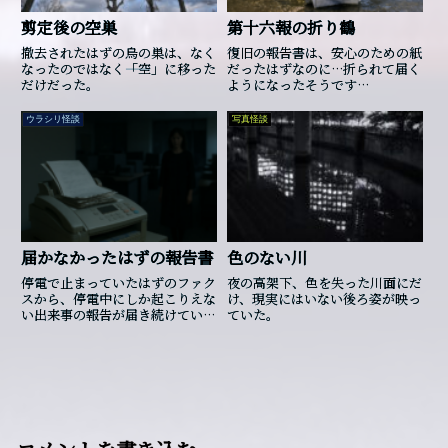
剪定後の空巣
第十六報の折り鶴
撤去されたはずの烏の巣は、なく
復旧の報告書は、安心のための紙
なったのではなく――「空」に移った
だったはずなのに…折られて届く
だけだった。
ようになったそうです…
ウラシリ怪談
写真怪談
届かなかったはずの報告書
色のない川
停電で止まっていたはずのファク
夜の高架下、色を失った川面にだ
スから、停電中にしか起こりえな
け、現実にはいない後ろ姿が映っ
い出来事の報告が届き続けている
ていた。
そうです…