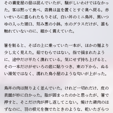
その蕎麦屋の昼は混んでいたが、騒がしいわけではなかっ
た。客は黙って食べ、店員は盆を置くとすぐ奥へ戻る。赤
いせいろに盛られたもりそば、白い丼のミニ鳥丼、黒いつ
ゆの入った猪口、刻み葱の小鉢。水のグラスだけが、誰も
触れていないのに、細かく震えていた。
箸を割ると、そばの上に乗っていた一本が、ほかの麺より
少し太く見えた。茹でむらではない。指で摘まれたよう
に、途中だけ平たく潰れている。気にせず持ち上げると、
その一本だけがせいろの底に貼りつき、束の下から、ぬる
い湯気ではなく、濡れた鳥小屋のような匂いが上がった。
鳥丼の肉は照りよく並んでいた。けれど一切れだけ、皮の
表面が妙に白かった。脂が固まったのかと思ったが、箸で
押すと、そこだけ肉が押し返してこない。焼けた鶏肉のは
ずなのに、羽の根元を撫でたときのような、乾いたざらつ