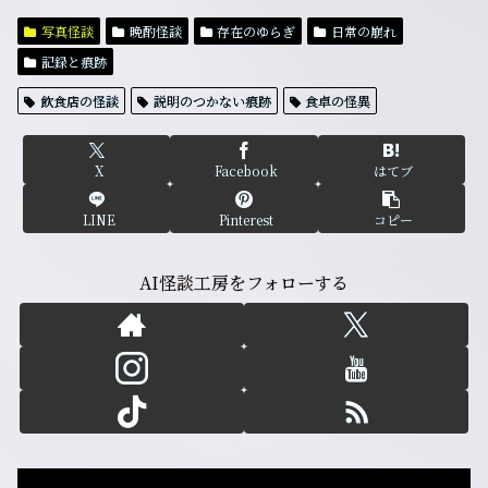
写真怪談
晩酌怪談
存在のゆらぎ
日常の崩れ
記録と痕跡
飲食店の怪談
説明のつかない痕跡
食卓の怪異
X
Facebook
はてブ
LINE
Pinterest
コピー
AI怪談工房をフォローする