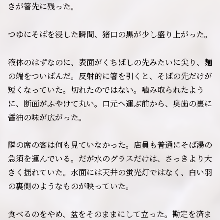
きが箸先に残った。
つゆにそばを浸した瞬間、猪口の黒が少し盛り上がった。
液体のはずなのに、表面がくちばしの先みたいに尖り、麺
の端をついばんだ。反射的に箸を引くと、そばの先だけが
短くなっていた。切れたのではない。噛み取られたよう
に、断面がふやけて丸い。口元へ運ぶ前から、奥歯の裏に
醤油の味が広がった。
隣の席の客は何も見ていなかった。店員も普通にそば湯の
急須を運んでいる。だが水のグラスだけは、さっきより大
きく揺れていた。水面には天井の蛍光灯ではなく、白い羽
の裏側のようなものが映っていた。
食べるのをやめ、盆をそのままにして立った。勘定を済ま