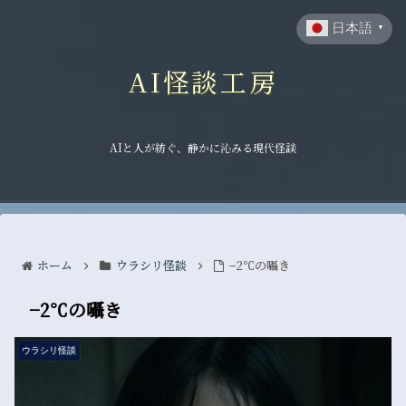
日本語
▼
AI怪談工房
AIと人が紡ぐ、静かに沁みる現代怪談
ホーム
ウラシリ怪談
−2℃の囁き
−2℃の囁き
ウラシリ怪談