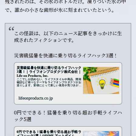
残されたのは、その氷のボトルだけ。凍りついた水の中
で、誰かの小さな歯形が氷に刻まれていたという。
この怪談は、以下のニュース記事をきっかけに生
成されたフィクションです。
災害級猛暑を快適に乗り切るライフハック3選！
災害級猛暑を快適に乗り切るライフハック
3選！｜ライフオンプロダクツ株式会社｜
Life on Products, Inc.
ここでしか読めない、ライフスタイルや商品、開発
秘話など様々なテーマをライフオンプロダクツがお
送りします。皆様にとって新しい発見や気づきがあ
りますように・・・楽しんでご覧いただけたら嬉し
いです
lifeonproducts.co.jp
0円でできる！猛暑を乗り切る超お手軽ライフハ
ック5選
0円でできる！猛暑を乗り切る超お手軽ラ
イフハック5選｜@DIME アットダイム