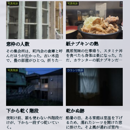
写真怪談
写真怪談
紙ナプキンの熱
窓枠の人数
風邪気味の仕事帰り、スタミナ丼
その集会所は、町内会の倉庫と呼
を食べたら身体は楽になった。た
んだほうが近かった。古い木造
だ、カウンターの紙ナプキンだけ
で、畳の部屋がひとつ。折りたた
が、代わりに熱を持ちはじめた。
み椅子を三脚出せば、もう通路が
なくなる。外から見ると、出窓だ
写真怪談
ウラシリ怪談
けが妙に立派だった。淡い青に塗
られた木枠は剥げ、ガラスは少し
曇っていて、中の様子を見ようと
すると、いつも自分の顔と室内の
暗がりが重なった。町内では、月
に一度だけそこで回覧板の仕分け
をしていた。使うのは自治会長
と、班長が二人。三人入ればいっ
下から乾く階段
乾かぬ跡
ぱいになるので、次の人は外で待
つ。そういう決まりでもないの
夜明け前、誰も使わない外階段だ
酷暑の日、ある家庭は室温を下げ
に、誰も四人目として入ろうとは
けが、下から一段ずつ乾いてい
るため、濡れたシーツを開けた窓
しなかった。ある年の梅雨前、若
く。
に掛けた。そよ風が通れば室内が
い班長がそれを笑った。「狭いだ