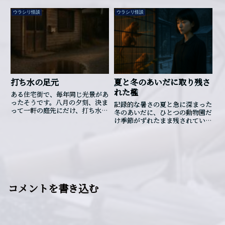
幾分か和らぐ、そんなささやかな
けでしょ」そう言って、彼は先に
救いだった。だが、夜になると、
ウラシリ怪談
ウラシリ怪談
入っていた三人のあとから戸を開
リビングの湿った布から「そよ
けた。...
風」とは異なる音が漏れ始めた。
風鈴か氷が溶けるような、金属を
引きずるような、曖昧で耳に残る
音だった。翌朝、シーツは乾きき
っていたが、縁から黒い条がゆら
りと床に延びていた。まるで“何
かが窓から這い出した”跡のよう
打ち水の足元
夏と冬のあいだに取り残さ
である。夜が来ると再び、風に混
れた檻
じって廊下まで広がる、金属の音
ある住宅街で、毎年同じ光景があ
と共に、そっと部屋が冷え込む。
ったそうです。八月の夕刻、決ま
記録的な暑さの夏と急に深まった
家族は気づかないふりをするが、
って一軒の庭先にだけ、打ち水が
冬のあいだに、ひとつの動物園だ
シーツの影は、いつの間にか微動
施されていたといいます。ただ
け季節がずれたまま残されていた
だにしない“黒い人影”のように見
し、その家は十年前から空き家で
そうです…
えるようになっていたという。
した。だれも住んでおらず、郵便
こ...
受けには古びたチラシが溜まって
いたにもかかわらず、庭の砂利に
は濡れた跡が綺麗に残されていた
そうです。近所の住民がその夕刻
を撮影した動画には、水をまく姿
は映っていません。けれど、打
コメントを書き込む
ち水の音と共に、カメラのフレー
ムにだけ「誰かの足元だけ」が写
り込んでいたといいます。その足
元は、水の中にずっと立ち尽くし
ていたそうです……そんな話を聞