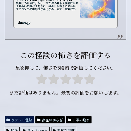
気象庁の発表によると、2025年の夏も全国的に平年
より高い気温が予想され、猛暑日が増える見込み。
エアコンの使用頻度が高くなる一方で、電気代の高
騰も気になるところだ。高価な冷却家電がなくて
も、ちょっと...
dime.jp
この怪談の怖さを評価する
星を押して、怖さを5段階で評価してください。
まだ評価はありません。最初の評価をお願いします。
ウラシリ怪談
存在のゆらぎ
日常の崩れ
猛暑
ライフハック
異常な温度