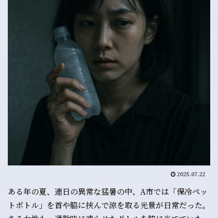
2025.07.22
ある年の夏、連日の異常な猛暑の中、A市では「保冷ペッ
トボトル」を首や脇に挟んで涼を取る光景が日常だった。