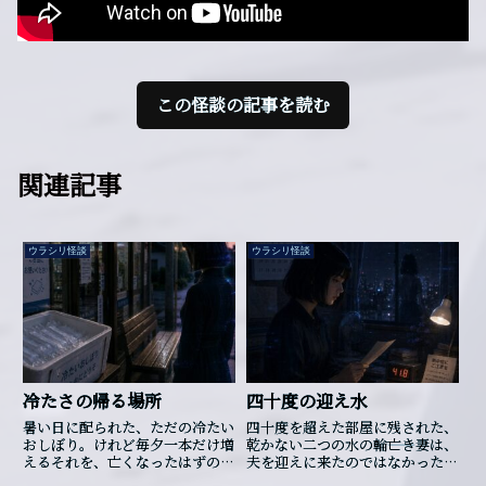
この怪談の記事を読む
関連記事
ウラシリ怪談
ウラシリ怪談
冷たさの帰る場所
四十度の迎え水
暑い日に配られた、ただの冷たい
四十度を超えた部屋に残された、
おしぼり。けれど毎夕一本だけ増
乾かない二つの水の輪――亡き妻は、
えるそれを、亡くなったはずの女
夫を迎えに来たのではなかったの
性が受け取りに来たそうです。
かもしれません。