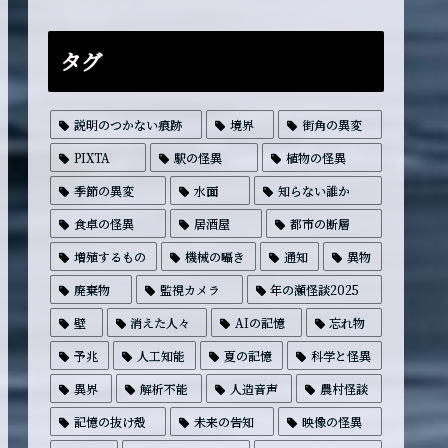
タグ
説明のつかない痕跡
境界
街角の異変
PIXTA
駅の怪異
植物の怪異
季節の異変
水面
知らない誰か
食卓の怪異
居酒屋
都市の断層
増殖するもの
機械の囁き
通知
異物
廃棄物
監視カメラ
年の瀬怪談2025
壁
消えた人々
AIの記憶
忘れ物
予兆
人工知能
夏の記憶
科学と怪異
異界
解析不能
人造音声
農村怪談
記憶の抜け殻
未来の告知
映像の怪異