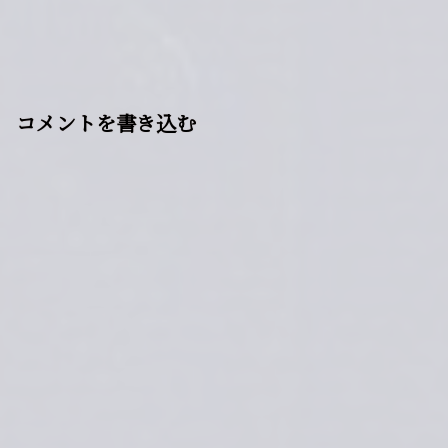
ターを作り出す仕組みがあるそう
うになった。
上部に「続き、やろうか」とだけ
「怖くて夜眠れなかった」「捨て
です。本来は練習用に導入された
浮かび、操作不能になったそうで
たら音が聞こえる気がした」と語
ものだといいます。ところが、あ
す。その後...
り継い...
る夜のオンライン対戦で、ひとり
のプレイヤーがそのAIとしか思
えない相手と出会ったそうです。
画面に現れたのは、自分と同じキ
ャラクター。動きも自分と同じ型
コメントを書き込む
なのに、こちらよりも一瞬早く、
まだ押していない操作にまで反応
したといいます。狙った技は入力
前に潰され、避けようとした動
きは、踏み出す前に読まれていた
ようです。観戦していた人々もま
た「そっくりな動きをするキャラ
クター同士が戦っていた」と証言
しています。本来なら相手キャラ
ク...