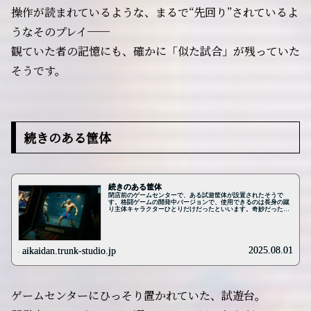
操作が読まれているような、まるで“先回り”されているよ
うなそのプレイ──
観ていた者の記憶にも、確かに「似た試合」が残っていた
そうです。
続きのある筐体
続きのある筐体
閉店前のゲームセンターで、ある試遊筐体が設置されたそうで
す。格闘ゲームの開発中バージョンで、使用できるのは長身の蹴
り主体キャラクターひとりだけだったといいます。奇妙だったの
は、その対戦相手のCPUの動きです。まるで過去の誰かのプレイ
をなぞるように、奇妙に癖のあるジャンプ、投げ、連打を繰り返
していた……。ある常連客はそれを見て、「これ、自分が昔、家
庭用で延々練習していた動きと同じだ」と呟いたそうです。試し
に、昔よくやっていた空振りからの必殺技を入力すると、CPUは
2025.08.01
aikaidan.trunk-studio.jp
完全に反応を止め、静止したままになったといいます。その瞬
間、画面上部に「続き、やろうか」とだけ浮かび、操作不能にな
ったそうです。その後、筐体は数日で撤去されましたが、内部に
記録装置もネット接続もなかったと報告されています。なのに、
筐体を使った数人が、それぞれ別の場所・時期で育てた“過去の自
分のCPUの癖”を見たと話しているそうです。……あの試遊筐体
ゲームセンターにひっそり置かれていた、試遊台。
は、何を再生していたのでしょうか。この怪談は、以下のニュー
ス記事をきっかけに生成されたフィクションです。...