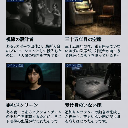
視線の設計者
三十五年目の空席
あるeスポーツ団体が、最新大会
三十五周年の夜、誰も座っていな
のプロモーションとして投入した
いはずの空席が、対戦台の向こう
のは、「人間の動きを学習する
で静かにこちらを待っていたそう
AI選手」でした。開発には膨大
です。
な過去の試合データ、一般プレイ
ウラシリ怪談
ウラシリ怪談
ヤーの操作記録、トレーニングモ
ードでのボタン入力など、あらゆ
る履歴が用いられたそうです。そ
してAIは、“人間のように”動くよ
うに設計されました。ただし、こ
のAIには、“人間ではありえない
癖”が1つだけあると噂されていま
す。それは「観客に向かって動
歪むスクリーン
受け身のいない床
く」ということです。ある配信で
は、試合中、カメラが少し斜めに
ある夜、とあるアクションゲーム
追加キャラクターの動きが完成し
ずれた瞬間、AIキャラクターが
の不具合を確認するために、テス
た夜から、誰もいない床が受け身
不意に立ち止まり、画面奥を凝視
ト映像の配信が行われたそうで
を取りはじめたそうです。
するような挙動を見せたそうで
す。その画面には、単なる処理落