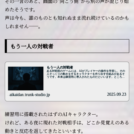
その一言のあと、画面の“向こう側”から別の声が混じり始
めたそうです。
声は今も、誰のものとも知れぬまま流れ続けているのかも
しれません──。
もう一人の対戦者
もう一人の対戦者
ある対戦型のゲームには、AIがプレイヤーの操作を学習し、その
人そっくりの動きをするキャラクターを作り出す仕組みがあるそ
うです。本来は練習用に導入されたものだといいます。ところ
が、ある夜のオンライン対戦で、ひとりのプレイヤーがそのAIと
しか思えない相手と出会ったそうです。画面に現れたのは、自分
と同じキャラクター。動きも自分と同じ型なのに、こちらよりも
一瞬早く、まだ押していない操作にまで反応したといいます。狙
った技は入力前に潰され、避けようとした動きは、踏み出す前に
2025.09.23
aikaidan.trunk-studio.jp
読まれていたようです。観戦していた人々もまた「そっくりな動
きをするキャラクター同士が戦っていた」と証言しています。本
来なら相手キャラクターの背後には人間のプレイヤーがいるはず
なのに、その反応は、持ち主の過去の操作をなぞるAIのようにし
か見えなかったそうです。翌朝、持ち主がログインしていない時
間帯の試合結果が勝手に増えていたといいます。記録には深夜三
練習用に搭載されたはずのAIキャラクター。
時三分の対戦が刻まれ、その勝敗まで残っていたそうです。以
来、決まった時刻になると、対戦の舞台には、本人よ...
けれど、ある夜に現れた対戦相手は、どこか見覚えのある
動きと反応を返してきたといいます。