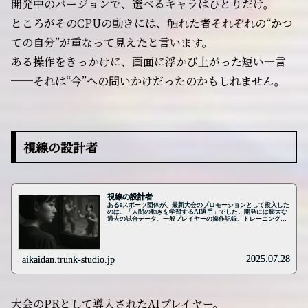
開発中のバージョンで、選べるキャラはひとりだけ。
ところがそのCPUの動きには、触れた者それぞれの“かつ
ての自分”が重なって見えたと言います。
ある操作をきっかけに、画面に浮かび上がった短い一言
──それは“今”への問いかけだったのかもしれません。
視線の設計者
視線の設計者
あるeスポーツ団体が、最新大会のプロモーションとして投入した
のは、「人間の動きを学習するAI選手」でした。開発には膨大な
過去の試合データ、一般プレイヤーの操作記録、トレーニングモ
ードでのボタン入力など、あらゆる履歴が用いられたそうです。
そしてAIは、“人間のように”動くように設計されました。ただ
し、このAIには、“人間ではありえない癖”が1つだけあると噂さ
れています。それは「観客に向かって動く」ということです。あ
る配信では、試合中、カメラが少し斜めにずれた瞬間、AIキャラ
2025.07.28
aikaidan.trunk-studio.jp
クターが不意に立ち止まり、画面奥を凝視するような挙動を見せ
たそうです。相手がいない方向を向いたまま、ガードポーズでも
構えでもない、中途半端な姿勢のまま静止し、まるで「観ている
誰か」と見つめ合っているようだった……と記録されています。
試合終了後、そのプレイログを解析すると、「入力のない空白時
間」が1秒強、存在していました。さらにその間、背後の観客席
大会のPRとして導入されたAIプレイヤー。
モデルが一瞬“満席”状態に変わっていたという報告もあります。
本来、観客席の人数は固定であり、表示...