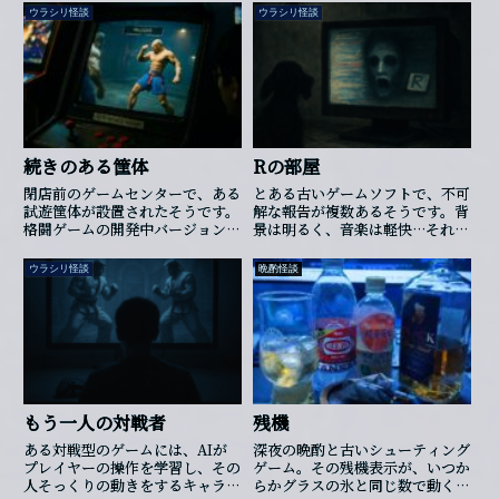
す。相手がいない方向を向いたま
ちやノイズでは説明できない異変
ウラシリ怪談
ウラシリ怪談
ま、ガードポーズでも構えでも...
が映っていました。映像の隅で色
の粒がかすかに盛り上がり、呼吸
をするように膨らんでは沈む。そ
の揺らぎに合わせてキャラクター
の動きも微かに乱れ、ただのパ
フォーマンス低下とは違う感触を
放っていたといいます……。やが
てその噂は広がり、「深夜に映像
続きのある筐体
Rの部屋
を再生すると、必ず同じ箇所で歪
む」と囁かれるようになりまし
閉店前のゲームセンターで、ある
とある古いゲームソフトで、不可
た。繰り返し見た者ほど、そこ
試遊筐体が設置されたそうです。
解な報告が複数あるそうです。背
に“生き物のような気配”を感じた
格闘ゲームの開発中バージョン
景は明るく、音楽は軽快…それで
そうです。その後、国内の大規模
で、使用できるのは長身の蹴り主
も、突然音が歪み、ぐらりと画
な開発者会議で予定されていた性
体キャラクターひとりだけだった
面が反転する瞬間があるそうで
ウラシリ怪談
晩酌怪談
能調整の発表が急に中止されまし
といいます。奇妙だったのは、そ
す。その“Ｒ”の文字に触れると、
た。会...
の対戦相手のCPUの動きです。
色彩が反転し、不協和音が生ま
まるで過去の誰かのプレイをなぞ
れ、画面内の何かが“こちらを見
るように、奇妙に癖のあるジャン
ている”ような気配。音楽を消す
プ、投げ、連打を繰り返してい
と、無音の中から犬のくしゃみ音
た……。ある常連客はそれを見
が突如鳴り響き、システム全体
て、「これ、自分が昔、家庭用
が“存在し、生きている”ように錯
で延々練習していた動きと同じ
覚させると。さらに、ミニゲーム
もう一人の対戦者
残機
だ」と呟いたそうです。試しに、
が終了した後には、ハエを叩く演
昔よくやっていた空振りからの必
出の背後で、枠の中にぼんやり
ある対戦型のゲームには、AIが
深夜の晩酌と古いシューティング
殺技を入力すると、CPUは完全
と“顔”が浮かび上がり、叫び声を
プレイヤーの操作を学習し、その
ゲーム。その残機表示が、いつか
に反応を止め、静止したままにな
あげるとの証言も。数十年を経た
人そっくりの動きをするキャラク
らかグラスの氷と同じ数で動くよ
ったといいます。その瞬間、画面
今も、当時のプレイヤーたちは