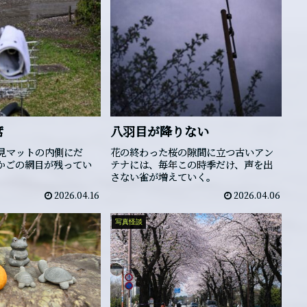
席
八羽目が降りない
見マットの内側にだ
花の終わった桜の隙間に立つ古いアン
かごの網目が残ってい
テナには、毎年この時季だけ、声を出
。
さない雀が増えていく。
2026.04.16
2026.04.06
写真怪談