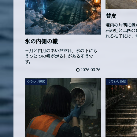
替皮
境内の片隅に置
石の蛙と二匹の
れる柚子には、
氷の内側の轍
づけない理由が
三月と四月のあいだだけ、氷の下にも
うひとつの轍が走る村があるそうで
す。
2026.03.26
ウラシリ怪談
ウラシリ怪談