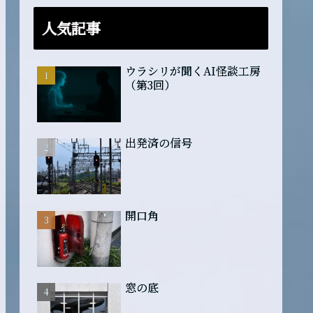
人気記事
ウラシリが聞くAI怪談工房
（第3回）
出発済の信号
開口角
窓の底