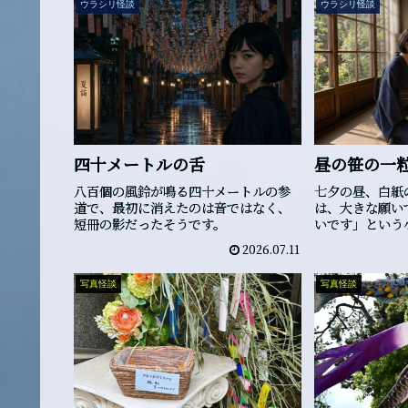
ウラシリ怪談
ウラシリ怪談
四十メートルの舌
昼の笹の一
八百個の風鈴が鳴る四十メートルの参
七夕の昼、白紙
道で、最初に消えたのは音ではなく、
は、大きな願い
短冊の影だったそうです。
いです」という
2026.07.11
写真怪談
写真怪談