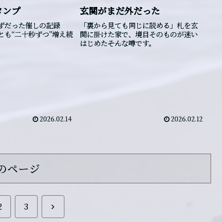
タンプ
玄関がまだ外だった
ずだった催しの記録
「裏から見ても同じに読める」札を玄
とも“二十秒ずつ”増え続
関に掛けた家で、境目そのものが迷い
はじめた――そんな噂です。
2026.02.14
2026.02.12
のページ
次
2
3