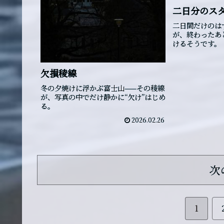
二日分のス
二日間だけのは
が、終わったあ
けるそうです。
欠損稜線
冬の夕焼けに浮かぶ富士山——その稜線
が、写真の中でだけ静かに“欠け”はじめ
る。
2026.02.26
次
1