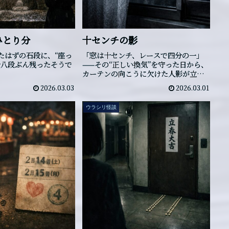
ひとり分
十センチの影
たはずの石段に、“座っ
「窓は十センチ、レースで四分の一」
十八段ぶん残ったそうで
——その“正しい換気”を守った日から、
カーテンの向こうに欠けた人影が立つ
ようになったそうです。
2026.03.03
2026.03.01
ウラシリ怪談