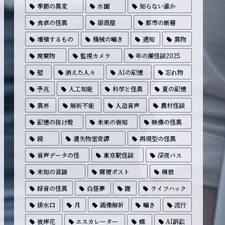
季節の異変
水面
知らない誰か
食卓の怪異
居酒屋
都市の断層
増殖するもの
機械の囁き
通知
異物
廃棄物
監視カメラ
年の瀬怪談2025
壁
消えた人々
AIの記憶
忘れ物
予兆
人工知能
科学と怪異
夏の記憶
異界
解析不能
人造音声
農村怪談
記憶の抜け殻
未来の告知
映像の怪異
鏡
遺失物室奇譚
再現型の怪異
音声データの怪
東京駅怪談
深夜バス
未知の言語
郵便ポスト
模倣
録音の怪異
白昼夢
鍵
ライフハック
排水口
月
画像解析
囁き
流行
彼岸花
エスカレーター
蝶
AI訴訟