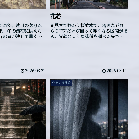
花芯
かれた、片目の欠けた
花見客で賑わう桜並木で、落ちた花び
亀。冬の最初に供えら
らの“芯”だけが揃って赤くなる区間があ
寺の者が決して早く片
る。冗談のような迷信を調べた先で、
ありました。
春の道が何を抱えたまま咲いているの
かを知ってしまう。
2026.03.21
2026.03.14
ウラシリ怪談