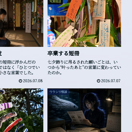
写真怪談
粒
卒業する短冊
の短冊に浮かんだの
七夕飾りに吊るされた願いごとは、い
ではなく「ひとつでい
つから“叶ったあと”の言葉に変わってい
小さな言葉でした。
たのか。
2026.07.08
2026.07.07
ウラシリ怪談