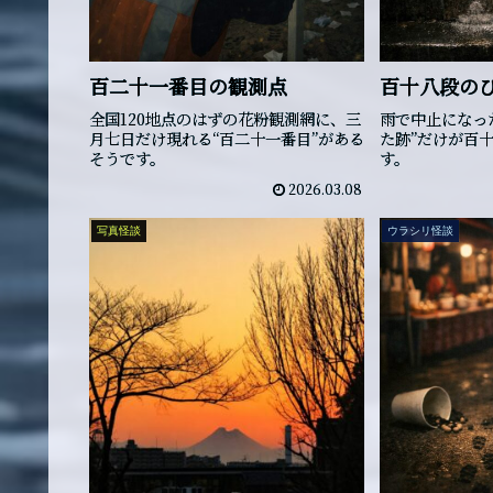
百二十一番目の観測点
百十八段の
全国120地点のはずの花粉観測網に、三
雨で中止になっ
月七日だけ現れる“百二十一番目”がある
た跡”だけが百
そうです。
す。
2026.03.08
写真怪談
ウラシリ怪談