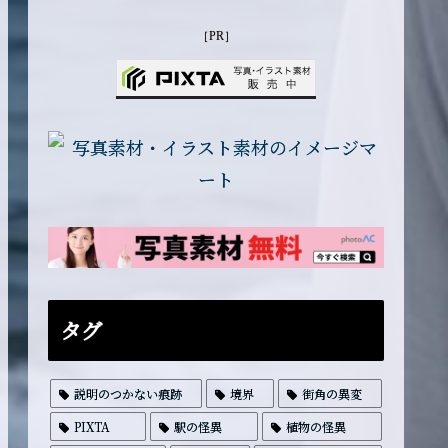
［PR］
タグ
説明のつかない痕跡
境界
街角の異変
PIXTA
駅の怪異
植物の怪異